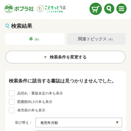
検索
メニ
ュー
検索結果
本
関連トピックス
（0）
（0）
検索条件を変更する
検索条件に該当する書誌は見つかりませんでした。
品切れ・重版未定の本も表示
図書館向けの本も表示
発売前の本も表示
並び替え