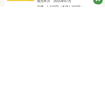
発売年月 2015年07月
定価 1,320円（本体1,200円）
«
»
1
並び替え
表示件数
品切れ・重版未定の本も表示
図書館向けの本も表示
発売前の本も表示
検索条件を変更する