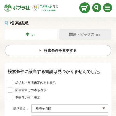
検索
メニ
ュー
検索結果
本
関連トピックス
（0）
（0）
検索条件を変更する
検索条件に該当する書誌は見つかりませんでした。
品切れ・重版未定の本も表示
図書館向けの本も表示
発売前の本も表示
並び替え