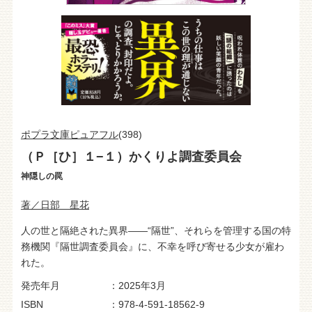
ポプラ文庫ピュアフル
(398)
（Ｐ［ひ］１−１）かくりよ調査委員会
神隠しの罠
著／日部 星花
人の世と隔絶された異界――“隔世”、それらを管理する国の特
務機関『隔世調査委員会』に、不幸を呼び寄せる少女が雇わ
れた。
発売年月
2025年3月
ISBN
978-4-591-18562-9