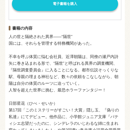
電子書籍を購入
書籍の内容
人の世と隔絶された異界――“隔世”
国には、それらを管理する特務機関があった。
不幸を呼ぶ体質に悩む会社員、近澤朝陽は、同僚の瀬戸内詩
矢に巻き込まれる形で、“隔世”と呼ばれる異界の調査機関、
『隔世調査委員会』に入ることになる。都市伝説そっくりな
駅、母親の埋まる神社など、数々の依頼をこなしながら、朝
陽は自分の体質のルーツに迫っていく。
人智を超えた世界に挑む、最恐ホラーファンタジー！
日部星花（ひべ・せいか）
第17回「このミステリーがすごい！大賞」隠し玉、『偽りの
私達』にてデビュー。他作品に、小学館ジュニア文庫『パテ
ィシエ志望だったのに、シンデレラのいじわるな姉に生まれ
変わってしまいました！』や第2回青い鳥文庫小説賞金賞受賞