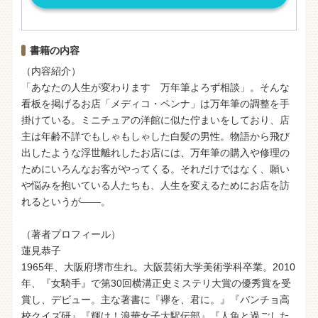
書籍の内容
（内容紹介）
「あなたの人生が変わります 万年筆よろず相談」。そんな
看板を掲げるお店「メディコ・ペンナ」は万年筆の調整を手
掛けている。ミニチュアの洋館に似た佇まいをしており、店
主は年齢不詳でもしゃもしゃした白髪の男性。物語から飛び
出したような浮世離れしたお店には、万年筆の購入や修理の
ためにいろんなお客がやってくる。それだけではなく、願い
や悩みを抱いている人たちも、人生を変えるためにお店を訪
れるというが――。
（著者プロフィール）
蓮見恭子
1965年、大阪府堺市生れ。大阪芸術大学美術学科卒業。2010
年、『女騎手』で第30回横溝正史ミステリ大賞の優秀賞を受
賞し、デビュー。主な著書に『襷を、君に。』『バンチョ高
校クイズ研』『輝け！浪華女子大駅伝部』『人魚と過ごした