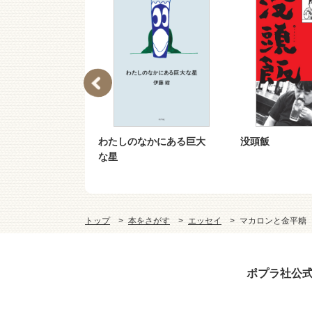
７−１）家族の
わたしのなかにある巨大
没頭飯
な星
トップ
本をさがす
エッセイ
マカロンと金平糖
ポプラ社公