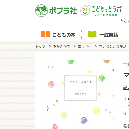
トップ
本をさがす
エッセイ
マカロンと金平糖
一
著
２
ー
イ
発