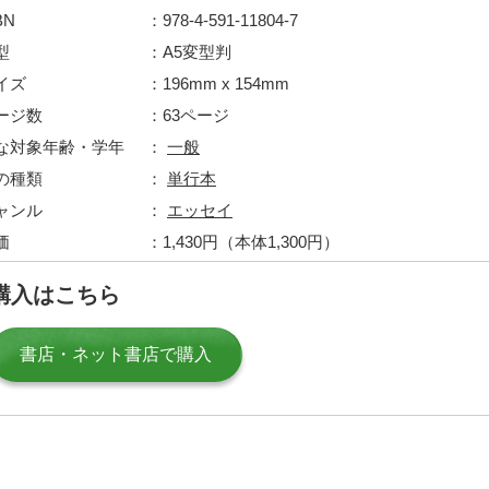
BN
978-4-591-11804-7
型
A5変型判
イズ
196mm x 154mm
ージ数
63ページ
な対象年齢・学年
一般
の種類
単行本
ャンル
エッセイ
価
1,430円（本体1,300円）
購入はこちら
書店・ネット書店で購入