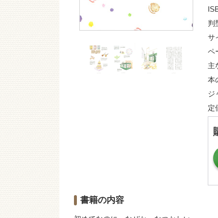
IS
判
サ
ペ
主
本
ジ
定
書籍の内容