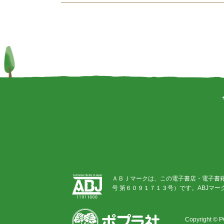
ＡＢＪマークは、この電子書店・電子書
号 第６０９１７１３号）です。ABJマ
Copyright ©
P