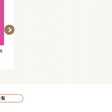
る
孤独なおじさん、いざゆ
変な奴やめたい。
かん
一覧