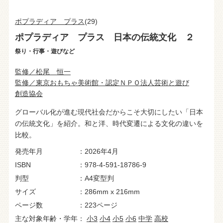
ポプラディア プラス
(29)
ポプラディア プラス 日本の伝統文化 ２
祭り・行事・遊びなど
監修／松尾 恒一
監修／東京おもちゃ美術館・認定ＮＰＯ法人芸術と遊び
創造協会
グローバル化が進む現代社会だからこそ大切にしたい「日本
の伝統文化」を紹介。和と洋、時代変遷による文化の違いを
比較。
発売年月
2026年4月
ISBN
978-4-591-18786-9
判型
A4変型判
サイズ
286mm x 216mm
ページ数
223ページ
主な対象年齢・学年
小3
小4
小5
小6
中学
高校