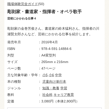
職場体験完全ガイド
(50)
彫刻家・書道家・指揮者・オペラ歌手
芸術にかかわる仕事４
彫刻家の金巻芳俊さん、書道家の鈴木猛利さん、指揮者の川
瀬賢太郎さんなど、芸術にかかわる仕事を紹介します。
発売年月
2016年4月
ISBN
978-4-591-14884-6
判型
A4変型判
サイズ
265mm x 216mm
ページ数
47ページ
主な対象年齢・学年
小5
小6
中学
本の種類
児童向け単行本
ジャンル
知識・教養
学習
教科
社会科
キャリア教育
定価
3,080円（本体2,800円）