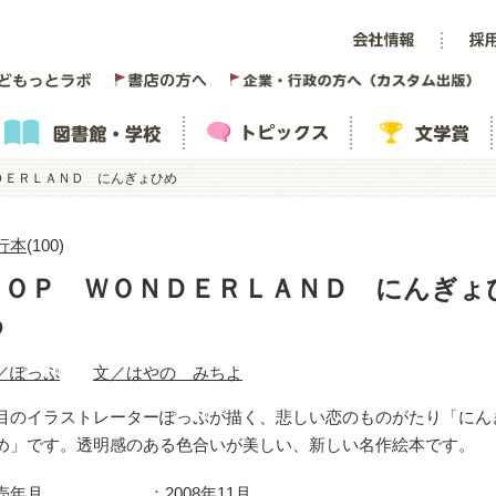
ＤＥＲＬＡＮＤ にんぎょひめ
行本
(100)
ＰＯＰ ＷＯＮＤＥＲＬＡＮＤ にんぎょ
め
／ぽっぷ
文／はやの みちよ
目のイラストレーターぽっぷが描く、悲しい恋のものがたり「にん
め」です。透明感のある色合いが美しい、新しい名作絵本です。
売年月
2008年11月