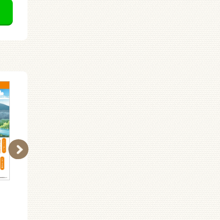
江國香織さんと読む ビ
はるを呼ぶ
ジュアル枕草子