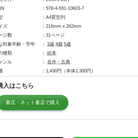
BN
978-4-591-10603-7
型
A4変型判
イズ
216mm x 262mm
ージ数
31ページ
な対象年齢・学年
3歳
4歳
5歳
の種類
絵本
ャンル
名作・古典
価
1,430円（本体1,300円）
購入はこちら
書店・ネット書店で購入