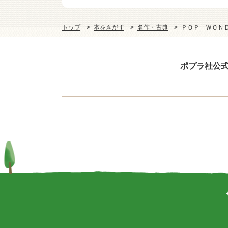
トップ
本をさがす
名作・古典
ＰＯＰ ＷＯＮ
ポプラ社公