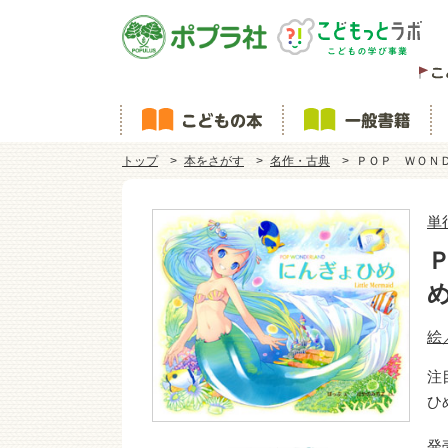
トップ
本をさがす
名作・古典
ＰＯＰ ＷＯＮ
単
絵
注
ひ
発