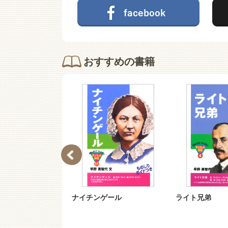
おすすめの書籍
−１１）子ども
ナイチンゲール
ライト兄弟
１ ナイチンゲ