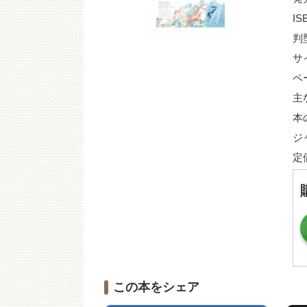
IS
判
サ
ペ
主
本
ジ
定
この本をシェア