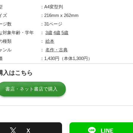
型
A4変型判
イズ
216mm x 262mm
ージ数
31ページ
な対象年齢・学年
3歳
4歳
5歳
の種類
絵本
ャンル
名作・古典
価
1,430円（本体1,300円）
購入はこちら
書店・ネット書店で購入