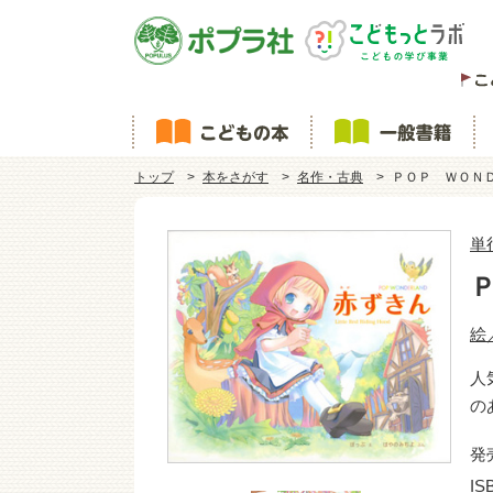
トップ
本をさがす
名作・古典
ＰＯＰ ＷＯＮ
単
絵
人
の
発
IS