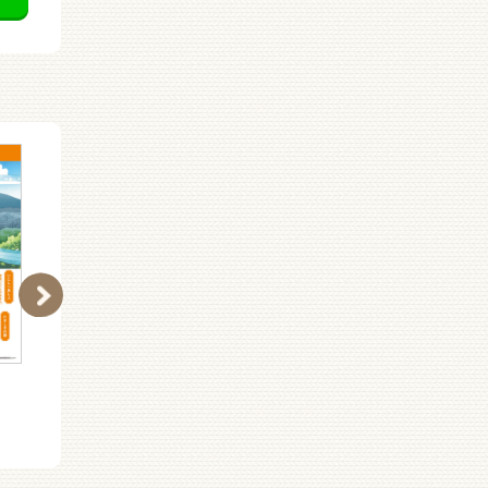
江國香織さんと読む ビ
はるを呼ぶ
ジュアル枕草子