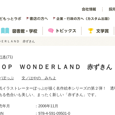
ＤＥＲＬＡＮＤ 赤ずきん
行本
(71)
ＰＯＰ ＷＯＮＤＥＲＬＡＮＤ 赤ずきん
／ぽっぷ
文／はやの みちよ
気イラストレーターぽっぷが描く名作絵本シリーズの第２弾！ 透
ある色合いも美しい、まったく新しい「赤ずきん」です。
売年月
2006年11月
BN
978-4-591-09501-0