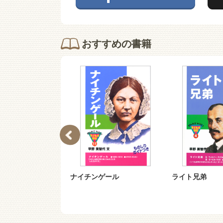
おすすめの書籍
−１１）子ども
ナイチンゲール
ライト兄弟
１ ナイチンゲ