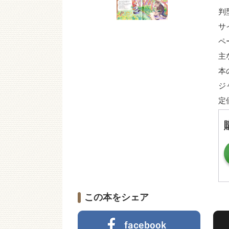
判
サ
ペ
主
本
ジ
定
この本をシェア