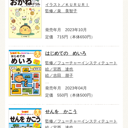
イラスト／ＫＵＲＵＲＩ
監修／泉 美智子
発売年月 2023年10月
定価 715円（本体650円）
はじめての めいろ
監修／フューチャーインスティテュート
絵／宮西 達也
絵／吉田 朋子
…
発売年月 2023年04月
定価 550円（本体500円）
せんを かこう
監修／フューチャーインスティテュート
絵／宮西 達也