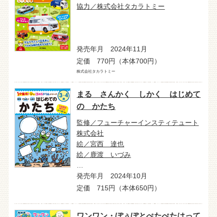
協力／株式会社タカラトミー
発売年月 2024年11月
定価 770円（本体700円）
株式会社タカラトミー
まる さんかく しかく はじめて
の かたち
監修／フューチャーインスティテュート
株式会社
絵／宮西 達也
絵／鹿渡 いづみ
…
発売年月 2024年10月
定価 715円（本体650円）
ワンワン・ぽぅぽとぺたぺたはって