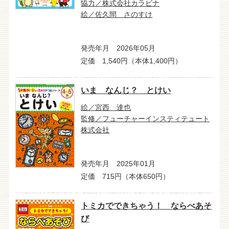
協力／株式会社カラビナ
絵／佐久間 さのすけ
発売年月 2026年05月
定価 1,540円（本体1,400円）
いま なんじ？ とけい
絵／宮西 達也
監修／フューチャーインスティテュート
株式会社
発売年月 2025年01月
定価 715円（本体650円）
トミカでできちゃう！ ならべあそ
び