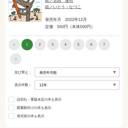
絵／宮西 達也
絵／いとう・なつこ
発売年月 2022年12月
定価 550円（本体500円）
«
1
2
3
4
5
6
7
»
並び替え
表示件数
品切れ・重版未定の本も表示
図書館向けの本も表示
発売前の本も表示