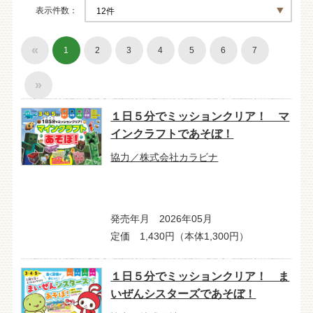
表示件数
«
1
2
3
4
5
6
7
»
１日５分でミッションクリア！ マ
インクラフトであそぼ！
協力／株式会社カラビナ
発売年月 2026年05月
定価 1,430円（本体1,300円）
１日５分でミッションクリア！ ま
いぜんシスターズであそぼ！