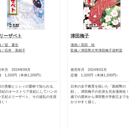
リーザベト
津田梅子
画／迎 夏生
漫画／高田 桂
修／石井 美樹子
監修／津田塾大学津田梅子資料室
年月 2024年09月
発売年月 2024年02月
 1,320円（本体1,200円）
定価 1,320円（本体1,200円）
世の美貌とシシィの愛称で知られる、
日本の女子教育を拓いた「新紙幣の
9世紀のオーストリア皇妃にしてハンガ
顔」、津田梅子の生涯を完全漫画化！
ー王妃エリーザベト。その波乱の生涯
歳での渡米から津田塾大学創立まで
描く！
かりやすく描く。