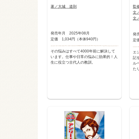
著／大城 道則
監
文
文
発売年月 2025年08月
発売
定価 1,034円（本体940円）
定価
その悩みはすべて4000年前に解決して
エ
います。仕事や日常の悩みに効果的！人
記
生に役立つ古代人の教訓。
ル
た