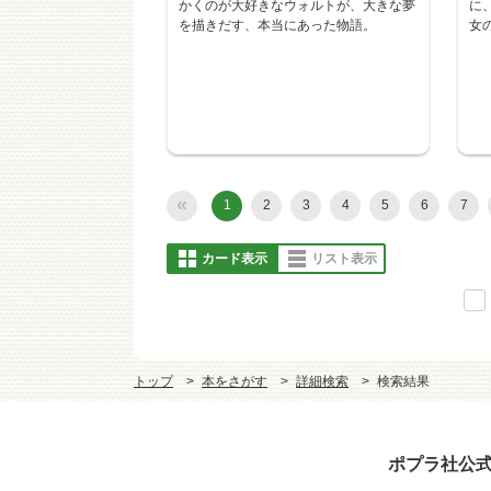
かくのが大好きなウォルトが、大きな夢
に
を描きだす、本当にあった物語。
女
«
1
2
3
4
5
6
7
カード表示
リスト表示
トップ
本をさがす
詳細検索
検索結果
ポプラ社公