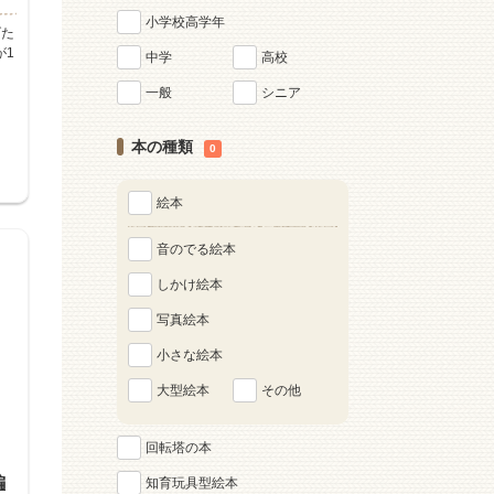
小学校高学年
げた
が1
中学
高校
一般
シニア
本の種類
0
絵本
音のでる絵本
しかけ絵本
写真絵本
小さな絵本
大型絵本
その他
回転塔の本
編
知育玩具型絵本