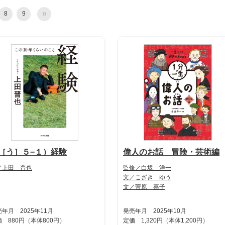
»
8
9
［う］５−１）経験
偉人のお話 冒険・芸術編
／上田 晋也
監修／白坂 洋一
文／こざき ゆう
文／菅原 嘉子
年月 2025年11月
発売年月 2025年10月
 880円（本体800円）
定価 1,320円（本体1,200円）