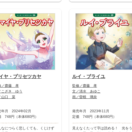
イヤ・プリセツカヤ
ルイ・ブライユ
修／齋藤 孝
監修／齋藤 孝
／こざき ゆう
文／清水 あゆこ
／山口 菜
画／曽根 璃奈
年月 2024年02月
発売年月 2023年11月
 748円（本体680円）
定価 748円（本体680円）
んなにつらく悲しくても、くじけず
見えなくたって字は読める！ 光を