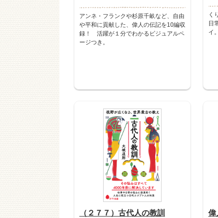
く
アンネ・フランクや杉原千畝など、自由
日
や平和に貢献した、偉人の伝記を10編収
イ
録！ 活躍が１分でわかるビジュアルペ
ージつき。
（２７７）古代人の教訓
偉