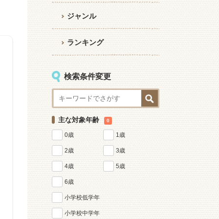
ジャンル
ランキング
検索条件変更
主な対象年齢
0
0歳
1歳
2歳
3歳
4歳
5歳
6歳
小学校低学年
小学校中学年