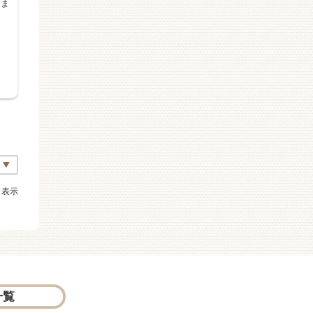
すま
も表示
一覧