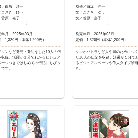
修／白坂 洋一
監修／白坂 洋一
／こざき ゆう
文／こざき ゆう
／菅原 嘉子
文／菅原 嘉子
…
…
年月 2025年03月
発売年月 2025年03月
 1,320円（本体1,200円）
定価 1,320円（本体1,200円）
ジソンなど発見・発明をした10人の伝
クレオパトラなど人や国のためにつ
を収録。活躍が１分でわかるビジュア
た10人の伝記を収録。活躍が１分で
ページつきではじめての伝記にもぴっ
るビジュアルページや偉人タイプ診
りです。
き。