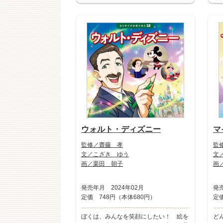
ウォルト・ディズニー
マ
監修／齋藤 孝
監
文／こざき ゆう
文
画／栗田 朝子
画
発売年月 2024年02月
発売
定価 748円（本体680円）
定価
ぼくは、みんなを笑顔にしたい！ 絵を
ど