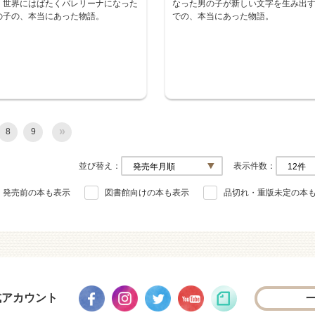
、世界にはばたくバレリーナになった
なった男の子が新しい文字を生み出
の子の、本当にあった物語。
での、本当にあった物語。
»
8
9
並び替え
表示件数
発売前の本も表示
図書館向けの本も表示
品切れ・重版未定の本
式アカウント