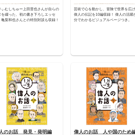
りぃむしちゅー上田晋也さんが自らの
芸術で心を動かし、冒険で世界を広
常を綴った、初の書き下ろしエッセ
偉人の伝記を10編収録！ 偉人の活躍
。亀梨和也さんとの特別対談も収録！
分でわかるビジュアルページつき。
人のお話 発見・発明編
偉人のお話 人や国のため