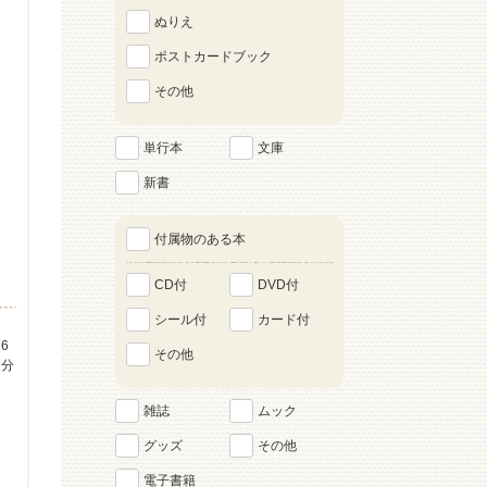
ぬりえ
ポストカードブック
その他
単行本
文庫
新書
付属物のある本
CD付
DVD付
シール付
カード付
6
その他
を分
雑誌
ムック
グッズ
その他
電子書籍