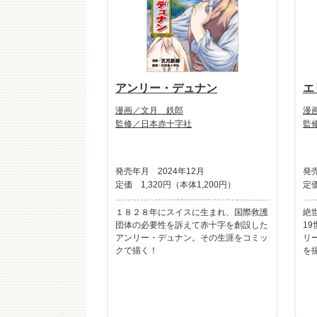
アンリー・デュナン
エ
漫画／文月 鉄郎
漫
監修／日本赤十字社
監
発売年月 2024年12月
発売
定価 1,320円（本体1,200円）
定価
１８２８年にスイスに生まれ、国際救護
絶
団体の必要性を訴えて赤十字を創設した
1
アンリー・デュナン。その生涯をコミッ
リ
クで描く！
を