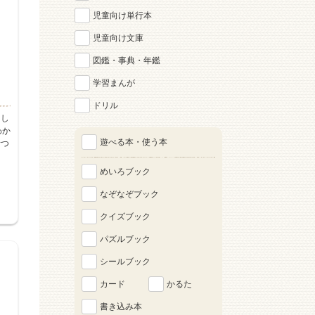
児童向け単行本
児童向け文庫
図鑑・事典・年鑑
学習まんが
ドリル
くし
わか
遊べる本・使う本
断つ
めいろブック
なぞなぞブック
クイズブック
パズルブック
シールブック
カード
かるた
書き込み本