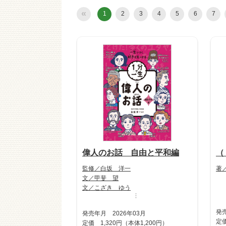
«
1
2
3
4
5
6
7
偉人のお話 自由と平和編
（
監修／白坂 洋一
著
文／甲斐 望
文／こざき ゆう
…
発売
発売年月 2026年03月
定価
定価 1,320円（本体1,200円）