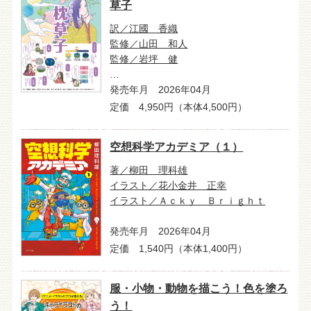
草子
訳／江國 香織
監修／山田 和人
監修／岩坪 健
…
発売年月 2026年04月
定価 4,950円（本体4,500円）
空想科学アカデミア（１）
著／柳田 理科雄
イラスト／花小金井 正幸
イラスト／Ａｃｋｙ Ｂｒｉｇｈｔ
発売年月 2026年04月
定価 1,540円（本体1,400円）
服・小物・動物を描こう！色を塗ろ
う！