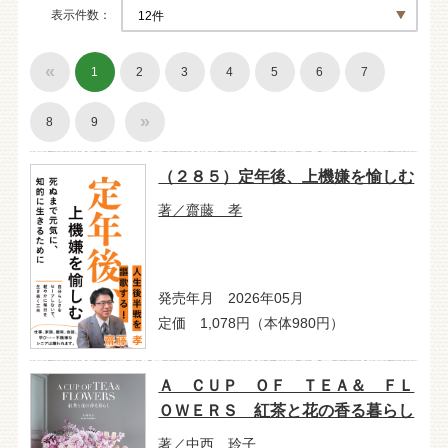
表示件数
«
1
2
3
4
5
6
7
»
8
9
（２８５）定年後、上機嫌を愉しむ
著／齋藤 孝
発売年月 2026年05月
定価 1,078円（本体980円）
Ａ ＣＵＰ ＯＦ ＴＥＡ＆ ＦＬ
ＯＷＥＲＳ 紅茶と花の香る暮らし
著／中西 玲子