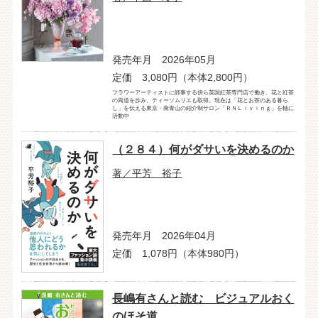
発売年月 2026年05月
定価 3,080円（本体2,800円）
フラワーアーティストに師事する傍ら英国紅茶専門店で働き、花と紅茶
の両道を歩み、ティーソムリエも取得。現在は「花とお茶のある暮ら
し」を伝える東京・南青山の紹介制サロン「ＲＮＬｉｖｉｎｇ」を軸に
活動中
（２８４）何がダサいを決めるのか
著／平芳 裕子
発売年月 2026年04月
定価 1,078円（本体980円）
長嶋有さんと読む ビジュアルおく
のほそ道