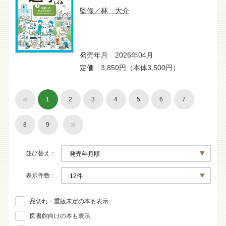
監修／林 大介
発売年月 2026年04月
定価 3,850円（本体3,500円）
«
1
2
3
4
5
6
7
»
8
9
並び替え
表示件数
品切れ・重版未定の本も表示
図書館向けの本も表示