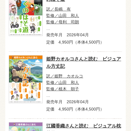
訳／長嶋 有
監修／山田 和人
監修／母利 司朗
…
発売年月 2026年04月
定価 4,950円（本体4,500円）
姫野カオルコさんと読む ビジュア
ル方丈記
訳／姫野 カオルコ
監修／山田 和人
監修／植木 朝子
…
発売年月 2026年04月
定価 4,950円（本体4,500円）
江國香織さんと読む ビジュアル枕