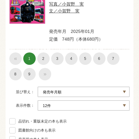
写真／小賀野 実
文／小賀野 実
発売年月 2025年01月
定価 748円（本体680円）
«
1
2
3
4
5
6
7
»
8
9
並び替え
表示件数
品切れ・重版未定の本も表示
図書館向けの本も表示