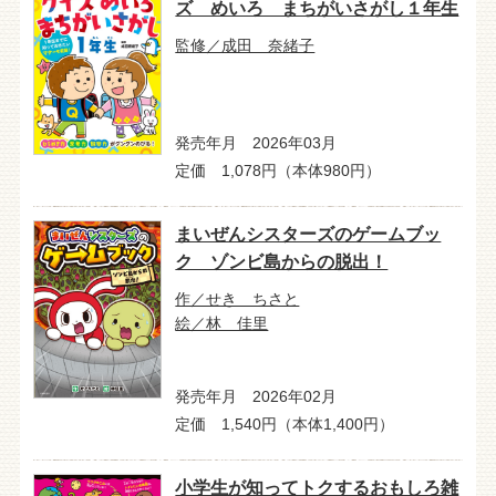
ズ めいろ まちがいさがし１年生
監修／成田 奈緒子
発売年月 2026年03月
定価 1,078円（本体980円）
まいぜんシスターズのゲームブッ
ク ゾンビ島からの脱出！
作／せき ちさと
絵／林 佳里
発売年月 2026年02月
定価 1,540円（本体1,400円）
小学生が知ってトクするおもしろ雑