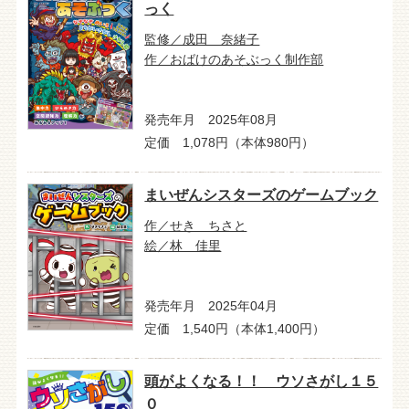
っく
監修／成田 奈緒子
作／おばけのあそぶっく制作部
発売年月 2025年08月
定価 1,078円（本体980円）
まいぜんシスターズのゲームブック
作／せき ちさと
絵／林 佳里
発売年月 2025年04月
定価 1,540円（本体1,400円）
頭がよくなる！！ ウソさがし１５
０