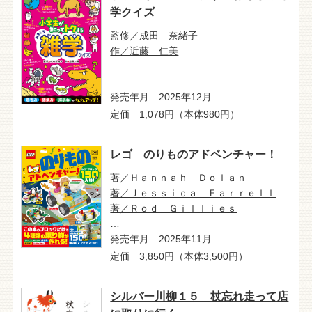
学クイズ
監修／成田 奈緒子
作／近藤 仁美
発売年月 2025年12月
定価 1,078円（本体980円）
レゴ のりものアドベンチャー！
著／Ｈａｎｎａｈ Ｄｏｌａｎ
著／Ｊｅｓｓｉｃａ Ｆａｒｒｅｌｌ
著／Ｒｏｄ Ｇｉｌｌｉｅｓ
…
発売年月 2025年11月
定価 3,850円（本体3,500円）
シルバー川柳１５ 杖忘れ走って店