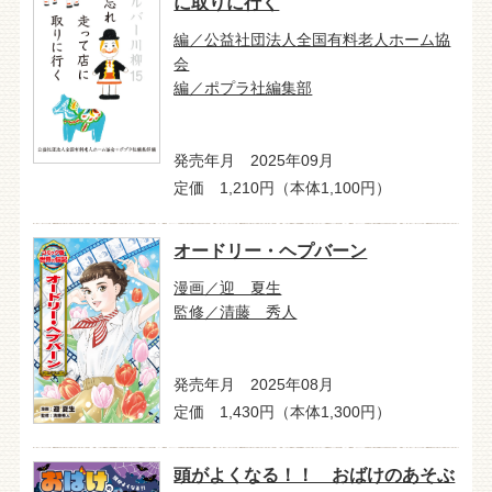
に取りに行く
編／公益社団法人全国有料老人ホーム協
会
編／ポプラ社編集部
発売年月 2025年09月
定価 1,210円（本体1,100円）
オードリー・ヘプバーン
漫画／迎 夏生
監修／清藤 秀人
発売年月 2025年08月
定価 1,430円（本体1,300円）
頭がよくなる！！ おばけのあそぶ