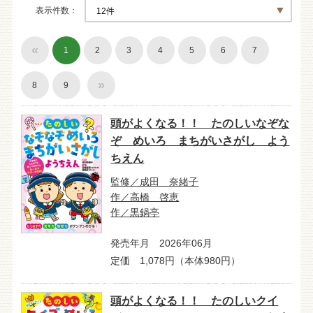
表示件数
«
1
2
3
4
5
6
7
»
8
9
頭がよくなる！！ たのしいなぞな
ぞ めいろ まちがいさがし よう
ちえん
監修／成田 奈緒子
作／高橋 啓恵
作／黒鍋亭
発売年月 2026年06月
定価 1,078円（本体980円）
頭がよくなる！！ たのしいクイ