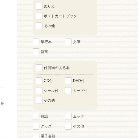
ぬりえ
ポストカードブック
その他
単行本
文庫
新書
付属物のある本
CD付
DVD付
シール付
カード付
と、
その他
んを
雑誌
ムック
グッズ
その他
電子書籍