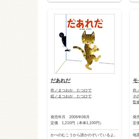
だあれだ
モ
作／まつおか たつひで
作
絵／まつおか たつひで
そ
監
発売年月 2006年08月
発売
定価 1,210円（本体1,100円）
定価
かべのむこうから誰かのぞいているよ。
地