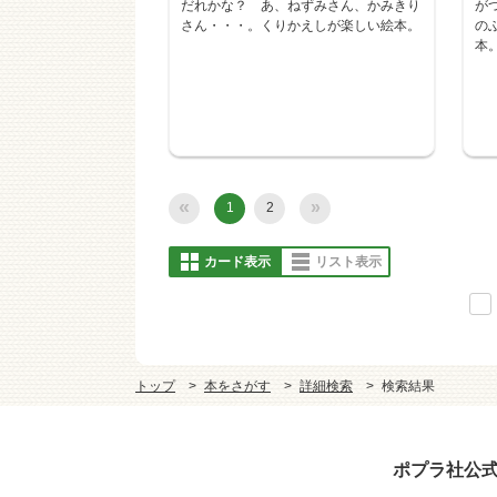
だれかな？ あ、ねずみさん、かみきり
が
さん・・・。くりかえしが楽しい絵本。
の
本
«
»
1
2
カード表示
リスト表示
トップ
本をさがす
詳細検索
検索結果
ポプラ社公