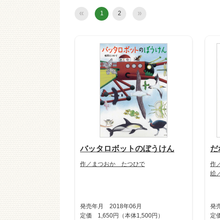
«
»
1
2
バッタロボットのぼうけん
だ
作／まつおか たつひで
作
絵
発売年月 2018年06月
発売
定価 1,650円（本体1,500円）
定価