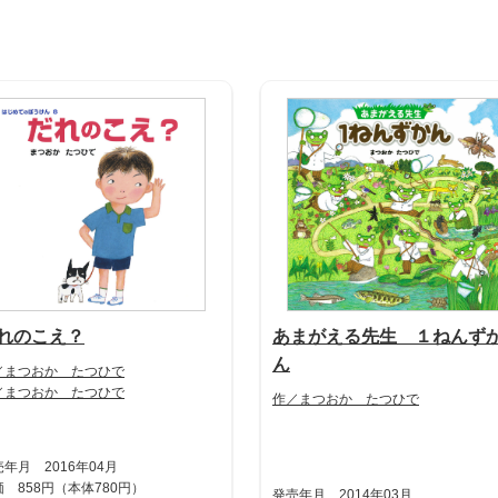
れのこえ？
あまがえる先生 １ねんず
ん
／まつおか たつひで
／まつおか たつひで
作／まつおか たつひで
年月 2016年04月
 858円（本体780円）
発売年月 2014年03月