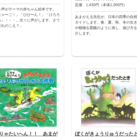
定価 1,430円（本体1,300円）
き声がテーマの赤ちゃん絵本です。
にゃ〜ご！」「ひひ〜ん！」「けろろ
あまがえる先生が、日本の四季の自
ろ」・・・。次々に声がします。さて
ガイドします。春、夏、秋、冬の生
だれのこえ？」
や植物を図鑑のように表し、遊び方
介します。
りゃたいへん！！ あまが
ぼくがきょうりゅうだった