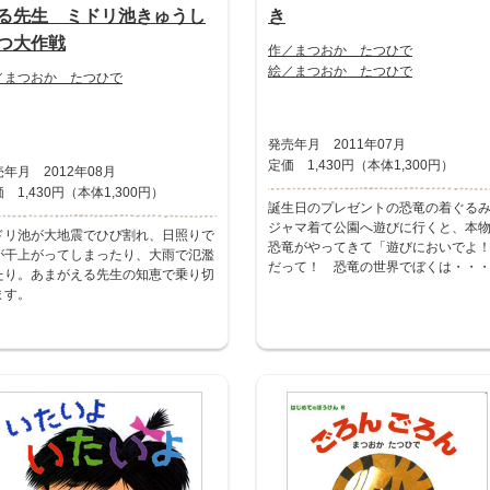
る先生 ミドリ池きゅうし
き
つ大作戦
作／まつおか たつひで
絵／まつおか たつひで
／まつおか たつひで
発売年月 2011年07月
定価 1,430円（本体1,300円）
年月 2012年08月
 1,430円（本体1,300円）
誕生日のプレゼントの恐竜の着ぐる
ジャマ着て公園へ遊びに行くと、本
ドリ池が大地震でひび割れ、日照りで
恐竜がやってきて「遊びにおいでよ
が干上がってしまったり、大雨で氾濫
だって！ 恐竜の世界でぼくは・・
たり。あまがえる先生の知恵で乗り切
ます。