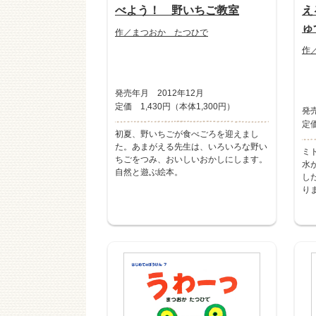
べよう！ 野いちご教室
え
ゅ
作／まつおか たつひで
作
発売年月 2012年12月
定価 1,430円（本体1,300円）
発売
定価
初夏、野いちごが食べごろを迎えまし
た。あまがえる先生は、いろいろな野い
ミ
ちごをつみ、おいしいおかしにします。
水
自然と遊ぶ絵本。
し
り