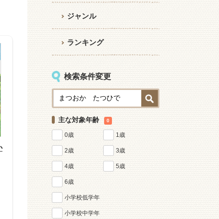
ジャンル
ランキング
検索条件変更
主な対象年齢
0
0歳
1歳
か
2歳
3歳
4歳
5歳
6歳
小学校低学年
小学校中学年