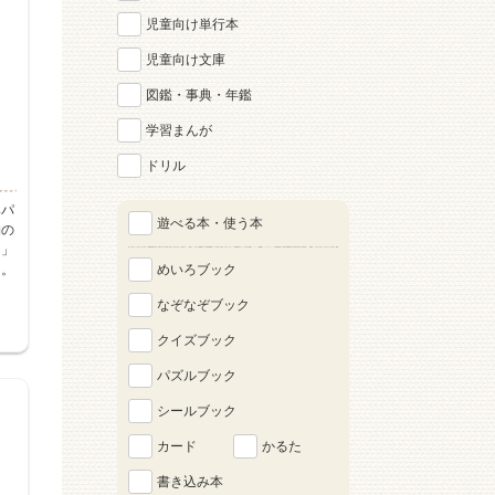
児童向け単行本
児童向け文庫
図鑑・事典・年鑑
学習まんが
ドリル
みパ
遊べる本・使う本
物の
！」
・。
めいろブック
なぞなぞブック
クイズブック
パズルブック
シールブック
カード
かるた
書き込み本