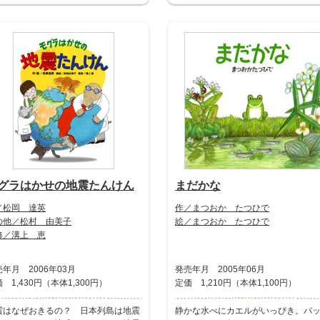
グラはかせの地震たんけん
まだかな
／松岡 達英
作／まつおか たつひで
の他／松村 由美子
絵／まつおか たつひで
修／溝上 恵
年月 2006年03月
発売年月 2005年06月
 1,430円（本体1,300円）
定価 1,210円（本体1,100円）
震はなぜおきるの？ 日本列島は地震
静かな水べにカエルがいっぴき。バ