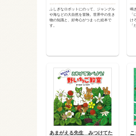
ふしぎなロボットにのって、ジャングル
鳴
や海などの大自然を冒険。世界中の生き
「
物の知識と、好奇心がつまった絵本で
け
す。
「
あまがえる先生 みつけてた
こ