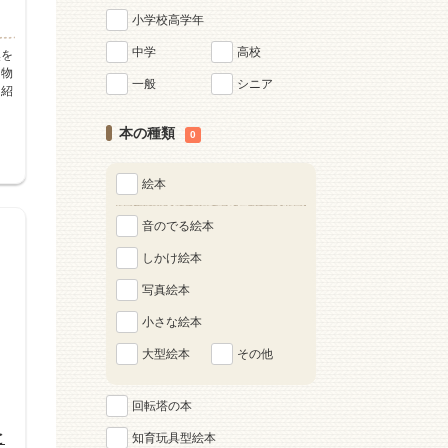
小学校高学年
中学
高校
然を
き物
一般
シニア
を紹
本の種類
0
絵本
音のでる絵本
しかけ絵本
写真絵本
小さな絵本
大型絵本
その他
回転塔の本
と
知育玩具型絵本