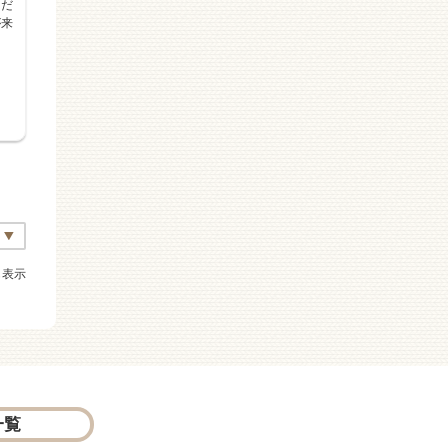
はだ
が来
も表示
一覧