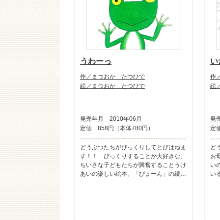
うわーっ
い
作／まつおか たつひで
作
絵／まつおか たつひで
絵
発売年月 2010年06月
発売
定価 858円（本体780円）
定価
どうぶつたちがびっくりしてとびはねま
ど
す！！ びっくりすることが大好きな、
お
ちいさな子どもたちが興奮することうけ
い
あいの楽しい絵本。「ぴょーん」の続
い
編。
絵