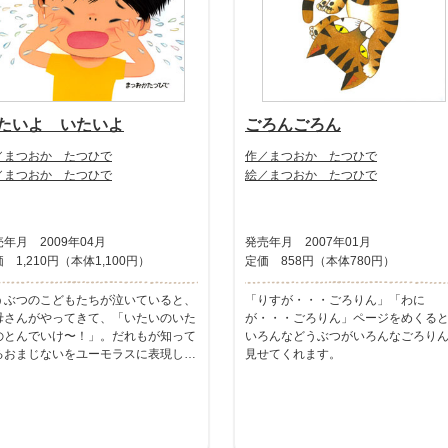
たいよ いたいよ
ごろんごろん
／まつおか たつひで
作／まつおか たつひで
／まつおか たつひで
絵／まつおか たつひで
年月 2009年04月
発売年月 2007年01月
 1,210円（本体1,100円）
定価 858円（本体780円）
うぶつのこどもたちが泣いていると、
「りすが・・・ごろりん」「わに
母さんがやってきて、「いたいのいた
が・・・ごろりん」ページをめくる
のとんでいけ〜！」。だれもが知って
いろんなどうぶつがいろんなごろり
るおまじないをユーモラスに表現した
見せてくれます。
本。