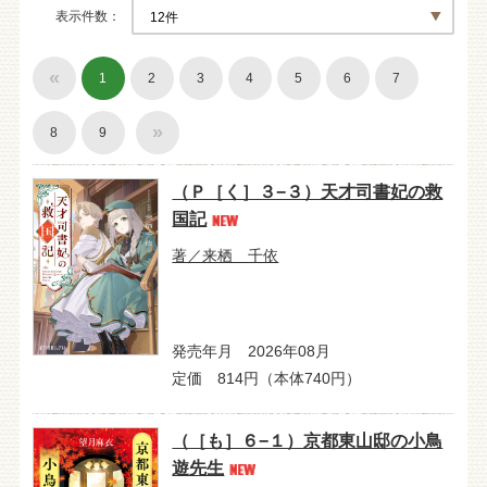
表示件数
«
1
2
3
4
5
6
7
»
8
9
（Ｐ［く］３−３）天才司書妃の救
国記
著／来栖 千依
発売年月 2026年08月
定価 814円（本体740円）
（［も］６−１）京都東山邸の小鳥
遊先生