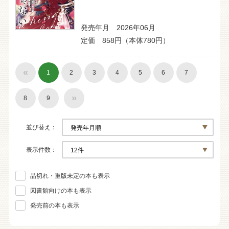
発売年月 2026年06月
定価 858円（本体780円）
«
1
2
3
4
5
6
7
»
8
9
並び替え
表示件数
品切れ・重版未定の本も表示
図書館向けの本も表示
発売前の本も表示