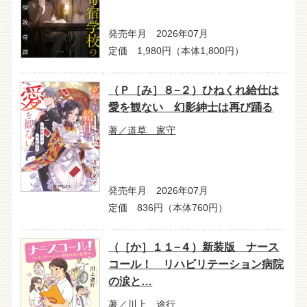
発売年月 2026年07月
定価 1,980円（本体1,800円）
（Ｐ［み］８−２）ひねくれ給仕は
愛を観ない 幻影紳士は再び踊る
著／道草 家守
発売年月 2026年07月
定価 836円（本体760円）
（［か］１１−４）新装版 ナース
コール！ リハビリテーション病院
の涙と…
著／川上 途行