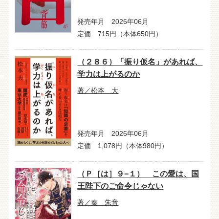
発売年月 2026年06月
定価 715円（本体650円）
（２８６）「振り仮名」があれば、
学力は上がるのか
著／松本 大
発売年月 2026年06月
定価 1,078円（本体980円）
（Ｐ［は］９−１） この愛は、国
王陛下のご命令じゃない
著／秦 朱音